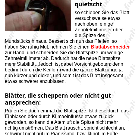
quietscht
so schieben Sie das Blatt
versuchsweise etwas
nach oben, einige
Zehntelmillimeter über
die Spitze des
Mundstücks hinaus. Bessert sich nun das Pfeifen, so
haben Sie ruhig Mut, nehmen Sie einen
Blattabschneider
zur Hand, und schneiden Sie die Blattspitze um wenige
Zehntelmillimeter ab. Dadurch hat die neue
Blattspitze
mehr Stabilität. Jedoch ist dabei Vorsicht geboten; denn
bedingt durch die Keilform wird die ganze Blattzunge ja
nun kürzer und dicker, und somit ist das Blatt insgesamt
etwas schwerer anzublasen.
Blätter, die scheppern oder nicht gut
ansprechen:
Prüfen Sie doch einmal die Blattspitze. Ist diese durch das
Einblasen oder durch Klimaeinflüsse etwas zu dick
geworden, so kann die Atemluft die Spitze nicht mehr
richtig umströmen. Das Blatt rauscht, spricht schlecht an,
schwingt nicht gut im Pianissimo, bzw. klingt im Forte