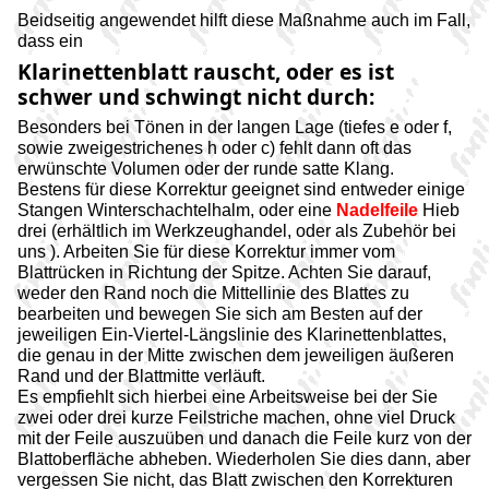
Beidseitig angewendet hilft diese Maßnahme auch im Fall,
dass ein
Klarinettenblatt rauscht, oder es ist
schwer und schwingt nicht durch:
Besonders bei Tönen in der langen Lage (tiefes e oder f,
sowie zweigestrichenes h oder c) fehlt dann oft das
erwünschte Volumen oder der runde satte Klang.
Bestens für diese Korrektur geeignet sind entweder einige
Stangen Winterschachtelhalm, oder eine
Nadelfeile
Hieb
drei (erhältlich im Werkzeughandel, oder als Zubehör bei
uns ). Arbeiten Sie für diese Korrektur immer vom
Blattrücken in Richtung der Spitze. Achten Sie darauf,
weder den Rand noch die Mittellinie des Blattes zu
bearbeiten und bewegen Sie sich am Besten auf der
jeweiligen Ein-Viertel-Längslinie des Klarinettenblattes,
die genau in der Mitte zwischen dem jeweiligen äußeren
Rand und der Blattmitte verläuft.
Es empfiehlt sich hierbei eine Arbeitsweise bei der Sie
zwei oder drei kurze Feilstriche machen, ohne viel Druck
mit der Feile auszuüben und danach die Feile kurz von der
Blattoberfläche abheben. Wiederholen Sie dies dann, aber
vergessen Sie nicht, das Blatt zwischen den Korrekturen