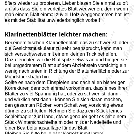
öfters wieder zu probieren. Lieber blasen Sie einmal zu oft
an, als dass Sie ein verfeiltes Blatt wegwerfen; denn wenn
man einem Blatt einmal zuviel Holz weggenommen hat, ist
es mit der Stabilität unwiederbringlich vorbei!
Klarinettenblätter leichter machen:
Bei einem frischen Klarinettenblatt, das zu schwer ist, oder
die Gesichtsmuskulatur zu sehr beansprucht, kann man
sich versuchsweise mit einem kleinen Trick behelfen.
Dazu feuchten wir die Blattspitze etwas an und biegen sie
bei umgedrehtem Blatt auf dem Abziehstein vorsichtig ein
wenig nach unten in Richtung der Blattunterfläche oder zur
Mundstücksbahn hin.
Sollte es nach dem Einspielen und nach allen bisherigen
Korrekturen dennoch einmal vorkommen, dass eines Ihrer
Blätter zu viel Spannung hat, oder zu schwer ist, dann -
und wirklich erst dann - können Sie sich daran machen,
den gesamten Rücken vom Schaft weg vorsichtig etwas
dünner zu schleifen. Nehmen Sie dazu ein Stück feines
Schleifpapier zur Hand, etwas genauer geht es mit einem
Stück Winterschachtelhalm oder mit der Nadelfeile und
einer Bearbeitungsauflage für das Blatt.
Bleiben Sie bitte bei dieser Korrektur mit Ihrem