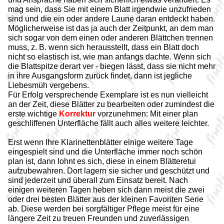
mag sein, dass Sie mit einem Blatt irgendwie unzufrieden
sind und die ein oder andere Laune daran entdeckt haben.
Möglicherweise ist das ja auch der Zeitpunkt, an dem man
sich sogar von dem einen oder anderen Blättchen trennen
muss, z. B. wenn sich herausstellt, dass ein Blatt doch
nicht so elastisch ist, wie man anfangs dachte. Wenn sich
die Blattspitze derart ver - biegen lässt, dass sie nicht mehr
in ihre Ausgangsform zurück findet, dann ist jegliche
Liebesmüh vergebens.
Für Erfolg versprechende Exemplare ist es nun vielleicht
an der Zeit, diese Blätter zu bearbeiten oder zumindest die
erste wichtige
Korrektur
vorzunehmen: Mit einer plan
geschliffenen Unterfläche fällt auch alles weitere leichter.
Erst wenn Ihre Klarinettenblätter einige weitere Tage
eingespielt sind und die Unterfläche immer noch schön
plan ist, dann lohnt es sich, diese in einem Blätteretui
aufzubewahren. Dort lagern sie sicher und geschützt und
sind jederzeit und überall zum Einsatz bereit. Nach
einigen weiteren Tagen heben sich dann meist die zwei
oder drei besten Blätter aus der kleinen Favoriten Serie
ab. Diese werden bei sorgfältiger Pflege meist für eine
längere Zeit zu treuen Freunden und zuverlässigen