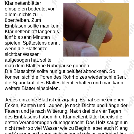
Klarinettenblätter
einspielen bedeutet vor
allem, nichts zu
übertreiben. Zum
Einblasen sollte man kein
Klarinettenblatt länger als
fünf bis zehn Minuten
spielen. Spätestens dann,
wenn die Blattspitze
sichtbar Wasser
aufgesogen hat, sollte
man dem Blatt eine Ruhepause gönnen.
Die Blattspitze sollte nun gut belüftet abtrocknen. So
können sich die Poren des Rohrholzes wieder schließen,
die Spannkraft des Blattes bleibt erhalten und man kann
weitere Blätter einspielen.
Jedes einzelne Blatt ist einzigartig. Es hat seine eigenen
Ecken, Kanten und Launen, je nach Dichte und Länge der
Fasern und je nach Witterung. Nach drei bis vier Tagen
des Einblasens haben ihre Klarinettenblätter bereits die
ersten Veränderungen durchgemacht. Das Holz saugt nun
nicht mehr so viel Wasser wie zu Beginn, aber auch Klang
und Ansprache haben sich sicherlich etwas verändert. Es